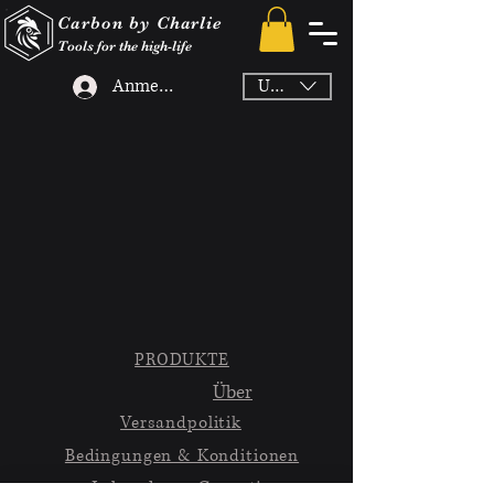
Carbon by Charlie
Tools for the high-life
Anmelden
USD ($)
PRODUKTE
Über
Versandpolitik
Bedingungen & Konditionen
Lebenslange Garantie