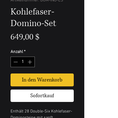
Artikelnummer: DOM-INO-ES
Kohlefaser-
Domino-Set
Preis
649,00 $
Anzahl
*
In den Warenkorb
Sofortkauf
Enthält 28 Double-Six Kohlefaser-
Dominosteine mit sanft