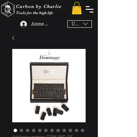
Carbon by Charlie
Tools for the high-life
Anmelden
USD ($)