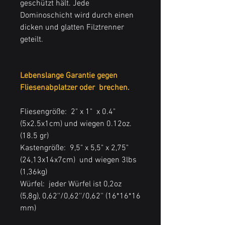
geschützt hält. Jede
Dominoschicht wird durch einen
dicken und glatten Filztrenner
geteilt.
Lebenslange Garantie gegen
Fliesenabplatzer oder
brechen.
Fliesengröße: 2" x 1" x 0.4"
(5x2.5x1cm) und wiegen 0.12oz.
(18.5 gr)
Kastengröße: 9,5" x 5,5" x 2,75"
(24,13x14x7cm) und wiegen 3lbs
(1,36kg)
Würfel: jeder Würfel ist 0,2oz
(5,8g), 0,62''/0,62''/0,62'' (16*16*16
mm)