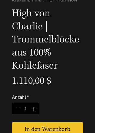
Artikelnummer: HIGH-NON-NON
High von
Charlie |
Trommelblöcke
aus 100%
Kohlefaser
Preis
1.110,00 $
Anzahl
*
In den Warenkorb